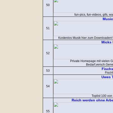
50
fun-pics, fun-videos, gifs, w
Music
51
Kostenlos Musik hier zum Downloaden! 
Micks 
52
Private Homepage mit vielen G
Bedarf,versch.Gene
Fischs
53
Fisch
Uwes 
54
Toplist 100 von
Reich werden ohne Arbei
55