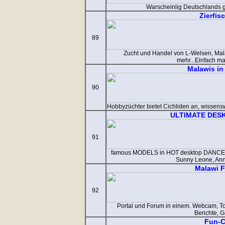
Warscheinlig Deutschlands g
Zierfis
89
Zucht und Handel von L-Welsen, Mal
mehr...Einfach m
Malawis in
90
Hobbyzüchter bietet Cichliden an, wissens
ULTIMATE DES
91
famous MODELS in HOT desktop DANCE A
Sunny Leone, An
Malawi F
92
Portal und Forum in einem. Webcam, To
Berichte, G
Fun-C