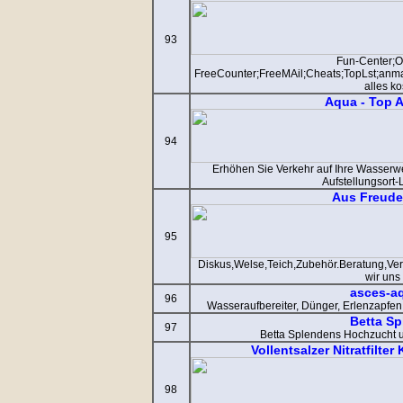
93
Fun-Center;
FreeCounter;FreeMAil;Cheats;TopLst;anma
alles k
Aqua - Top A
94
Erhöhen Sie Verkehr auf Ihre Wasserwe
Aufstellungsort-
Aus Freude
95
Diskus,Welse,Teich,Zubehör.Beratung,Ve
wir uns
asces-aq
96
Wasseraufbereiter, Dünger, Erlenzapfen
Betta S
97
Betta Splendens Hochzucht u
Vollentsalzer Nitratfilte
98