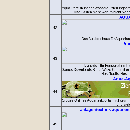
Aqua-PetsUK ist der Wasseraufstellungsort 
und Lasten mehr warum nicht Nehme
AQU
42
Das Auktionshaus für Aquarian
fu
43
fuuny.de - Ihr Funportal im I
Games,Downloads,Bilder,Witze,Chat mit ei
Host,Toplist Host u
Aqua-Aq
44
Großes Onlines Aquaristikportal mit Forum,
und vie
anlagentechnik aquarienb
45