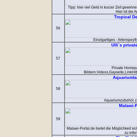
Tipp: hier viel Geld in kurzer Zeit gewi
Hier ist die A
Tropical D
56
Einzigartiges - Artenspezf
Ulli`s priv
57
Private Homep
Bildern,Videos,Gayseite,LinkHit
Aquariumla
58
Aquariumzubehör z
Malawi-P
59
Malawi-Portal.de bietet die Möglichkeit s
zu info