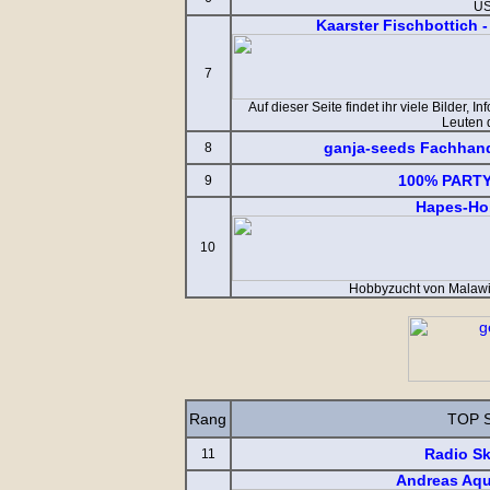
U
Kaarster Fischbottich 
7
Auf dieser Seite findet ihr viele Bilder,
Leuten 
ganja-seeds Fachhand
8
100% PART
9
Hapes-Ho
10
Hobbyzucht von Malawi
Rang
TOP 
Radio S
11
Andreas Aqua