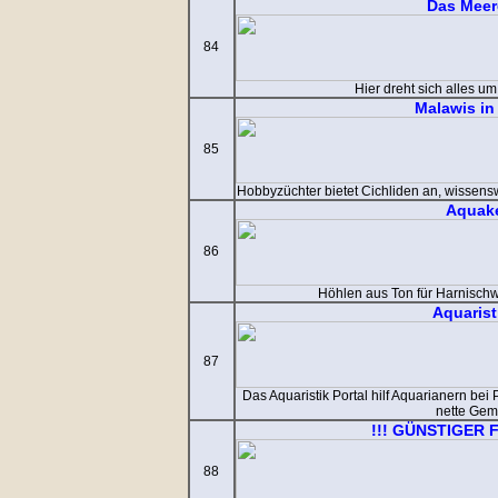
Das Meer
84
Hier dreht sich alles u
Malawis in
85
Hobbyzüchter bietet Cichliden an, wissens
Aquak
86
Höhlen aus Ton für Harnisch
Aquarist
87
Das Aquaristik Portal hilf Aquarianern bei
nette Gem
!!! GÜNSTIGER 
88