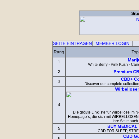
Sit
SEITE EINTRAGEN
MEMBER LOGIN
Rang
Top
Mari
1
White Berry - Pink Kush - Cair
Premium CB
2
CBD+ Co
3
Discover our complete collectio
Wirbellose
4
Die größte Linkliste für Wirbellose im Ne
Homepage´s, die sich mit WIRBELLOSEN be
Ihre Seite auch
BUY MEDICAL
5
CBD FOR SLEEP, STR
CBD G
6