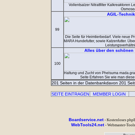
Vollentsalzer Nitratfilter Kalkreaktore
Osmose
AGIL-Technik
99
Die Seite für Heimtierbedarf. Viele neue 
MARA Hundefutter, sowie Katzenfutter. Übe
Leistungsverhältn
Alles über den schönen
100
Haltung und Zucht von Phelsuma mada.gran
Seite Erfahren Sie wie man diese
201 Seiten in der Datenbank
davon 201 Seit
SEITE EINTRAGEN
MEMBER LOGIN
Boardservice.net
- Kostenloses php
WebTools24.net
- Webmaster-Tools 