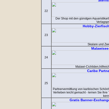
Steffi
22
Der Shop mit den günstgen Aquaristikart
Verlagsp
Hobby-Zierfisc
23
Skalare und Zw
Malawisee
24
Malawi-Cichliden,hilfreic
Caribe Partn
25
Partnervermittlung von karibischen Schön
Verlieben leicht gemacht - lernen Sie Ihre
ken
Gratis Banner-Exchang