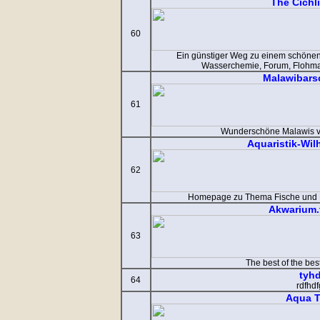
The Cichl
60
Ein günstiger Weg zu einem schönen H
Wasserchemie, Forum, Flohmark
Malawibars
61
Wunderschöne Malawis vo
Aquaristik-Wi
62
Homepage zu Thema Fische und Pf
Akwarium.
63
The best of the bes
tyh
64
rdfhd
Aqua T