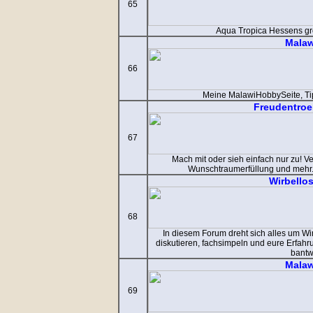
65
Aqua Tropica Hessens gr
Mala
66
Meine MalawiHobbySeite, Ti
Freudentro
67
Mach mit oder sieh einfach nur zu! 
Wunschtraumerfüllung und mehr. 
Wirbello
68
In diesem Forum dreht sich alles um Wir
diskutieren, fachsimpeln und eure Erfah
bantw
Mala
69