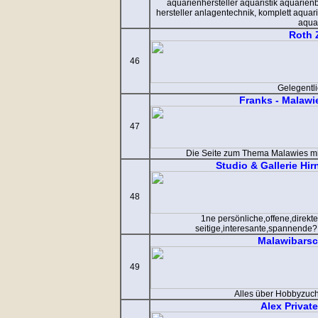
aquarienhersteller aquaristik aquarie
hersteller anlagentechnik, komplett aqua
aqua
Roth 
46
Gelegentl
Franks - Malawi
47
Die Seite zum Thema Malawies mi
Studio & Gallerie Hi
48
1ne persönliche,offene,direkte,
seitige,interesante,spannende? 
Malawibarsc
49
Alles über Hobbyzuc
Alex Priva