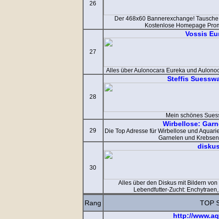
26
Der 468x60 Bannerexchange! Tausche 
Kostenlose Homepage Prom
Vossis Eu
27
Alles über Aulonocara Eureka und Aulono
Steffis Suessw
28
Mein schönes Sues
Wirbellose: Gar
29
Die Top Adresse für Wirbellose und Aquar
Garnelen und Krebsen 
disku
30
Alles über den Diskus mit Bildern von
Lebendfutter-Zucht: Enchytraen
Rang
TOP 
http://www.a