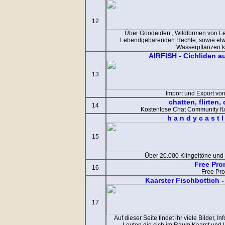
12
Über Goodeiden , Wildformen von L
Lebendgebärenden Hechte, sowie etw
Wasserpflanzen kö
AIRFISH - Cichliden 
13
Import und Export vo
chatten, flirten,
14
Kostenlose Chat Community f
h a n d y c a s t 
15
Über 20.000 Klingeltöne und
Free Pro
16
Free Pr
Kaarster Fischbottich 
17
Auf dieser Seite findet ihr viele Bilder,