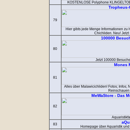
KOSTENLOSE Polyphone KLINGELTOENE
Tropheus-
79
Hier gibts jede Menge Informationen zu 
Chichliden. Neu! Jetzt
100000 Besuch
80
Jetzt 100000 Besuche
Mones 
81
Alles über Malawicichliden! Fotos; Infos
Reinschauen l
MeWaStore - Das Me
82
Aquaristik
aQu
83
Homepage über Aquaristik und 