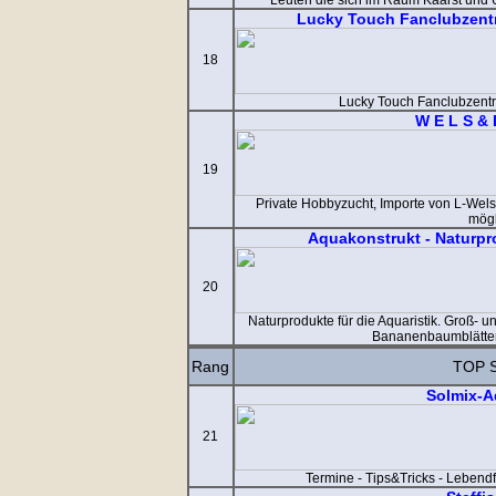
Leuten die sich im Raum Kaarst und
Lucky Touch Fanclubzent
18
Lucky Touch Fanclubzent
W E L S & 
19
Private Hobbyzucht, Importe von L-Wels
mögl
Aquakonstrukt - Naturpro
20
Naturprodukte für die Aquaristik. Groß-
Bananenbaumblätter,
Rang
TOP 
Solmix-A
21
Termine - Tips&Tricks - Lebend