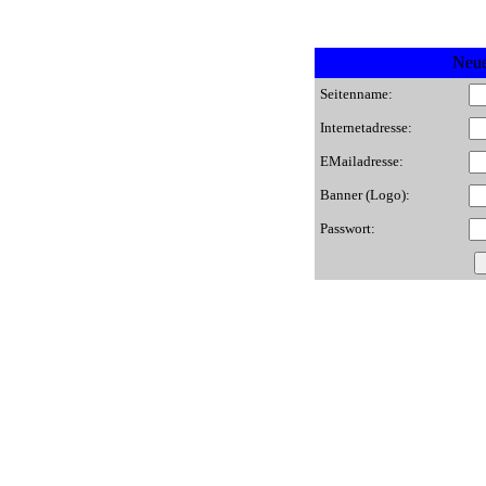
Neue
Seitenname:
Internetadresse:
EMailadresse:
Banner (Logo):
Passwort: