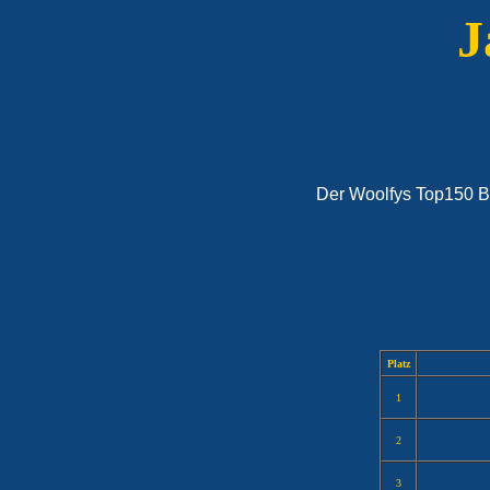
J
Der Woolfys Top150 But
Platz
1
2
3