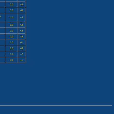
0.0
46
0.0
66
n
0.0
43
0.0
63
0.0
63
0.0
59
0.0
61
0.0
60
0.0
42
0.0
41