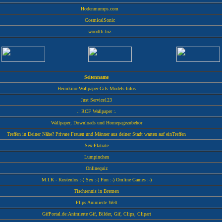
Hodenmumps.com
CosmicalSonic
woodtli.biz
Seitenname
Heimkino-Wallpaper-Gifs-Models-Infos
Just Service123
.: RCF Wallpaper :.
Wallpaper, Downloads und Homepagezubehör
Treffen in Deiner Nähe? Private Frauen und Männer aus deiner Stadt warten auf einTreffen
Sex-Flatrate
Lumpinchen
Onlinequiz
M.I.K - Kostenlos :-) Sex :-) Fun :-) Omline Games :-)
Tischtennis in Bremen
Flips Animierte Welt
GifPortal.de:Animierte Gif, Bilder, Gif, Clips, Clipart