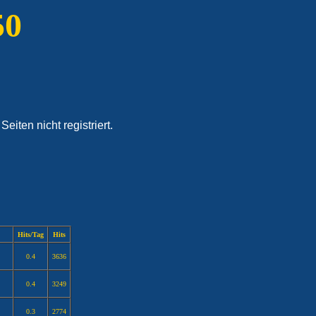
50
iten nicht registriert.
Hits/Tag
Hits
0.4
3636
0.4
3249
0.3
2774