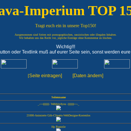
ava-Imperium TOP 1
Tragt euch ein in unsere Top150!
Ausgenommen sind Seiten mit pornographischen, rassistischen oder illegalen Inhalten.
Wir behalten uns das Recht vor, jegliche Einträge ohne Kommentar zu löschen.
Wichtig!!!
ton oder Textlink muß auf eurer Seite sein, sonst werden eure Se
[
Seite eintragen
] [
Daten ändern
]
Seitenname
_-~~(((((((- Webhits4you -)))))))~~-_
21000-Animierte Gifs-Cliparts-WebDesigne-Kostenlos
Hp Bauteile