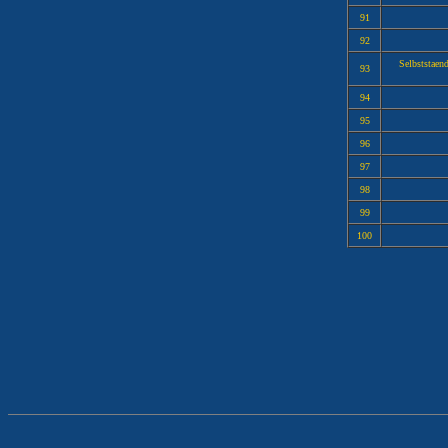
91
92
Selbststaen
93
94
95
96
97
98
99
100