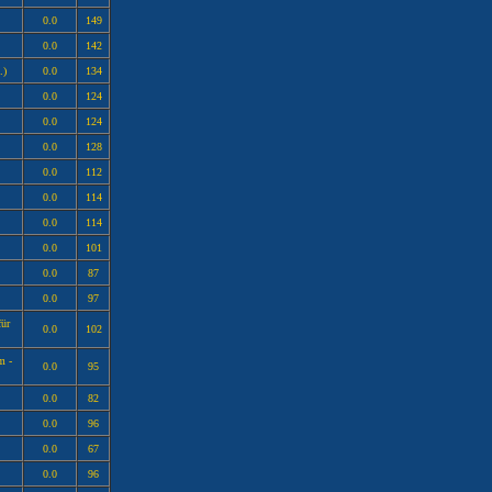
0.0
149
0.0
142
.)
0.0
134
0.0
124
0.0
124
0.0
128
0.0
112
0.0
114
0.0
114
0.0
101
0.0
87
0.0
97
für
0.0
102
m -
0.0
95
0.0
82
0.0
96
0.0
67
0.0
96