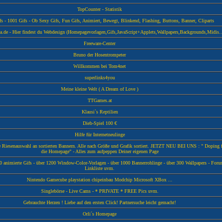
TopCounter - Statistik
fs - 1001 Gifs - Ob Sexy Gifs, Fun Gifs, Animiert, Bewegt, Blinkend, Flashing, Buttons, Banner, Cliparts
.de - Hier findest du Webdesign (Homepagevorlagen,Gifs,JavaScript+Applets,Wallpapers,Backgrounds,Midis..
Freeware-Center
Bruno der Hosentrompeter
Willkommen bei Tom4net
superlinks4you
Meine kleine Welt ( A Dream of Love )
TTGames.at
Klausi`s Reptilien
Dieb-Spiel 100 €
Hilfe für Internetneulinge
e Riesenauswahl an sortierten Bannern. Alle nach Größe und Grafik sortiert. JETZT NEU BEI UNS : " Doping 
die Homepage" - Alles zum aufpeppen Deiner eigenen Page
0 animierte Gifs - über 1200 Window-Color-Vorlagen - über 1000 Bannerrohlinge - über 300 Wallpapers - Foru
Linkliste uvm.
Nintendo Gamecube playstation chipeinbau Modchip Microsoft XBox ...
Singlebörse - Live Cams - * PRIVATE * FREE Pics uvm.
Gebrauchte Herzen ! Liebe auf den ersten Click! Partnersuche leicht gemacht!
Orli´s Homepage