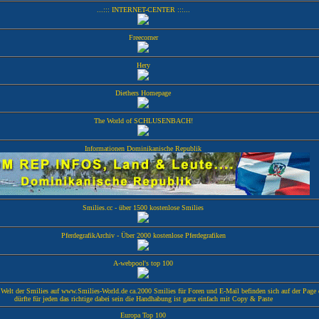
...::: INTERNET-CENTER :::...
Freecorner
Hery
Diethers Homepage
The World of SCHLUSENBACH!
Informationen Dominikanische Republik
Smilies.cc - über 1500 kostenlose Smilies
PferdegrafikArchiv - Über 2000 kostenlose Pferdegrafiken
A-webpool's top 100
 Welt der Smilies auf www.Smilies-World.de ca.2000 Smilies für Foren und E-Mail befinden sich auf der Page 
dürfte für jeden das richtige dabei sein die Handhabung ist ganz einfach mit Copy & Paste
Europa Top 100