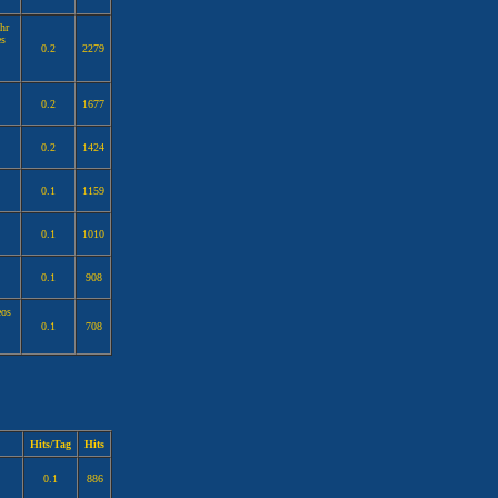
hr
es
0.2
2279
0.2
1677
0.2
1424
0.1
1159
0.1
1010
0.1
908
eos
0.1
708
Hits/Tag
Hits
0.1
886