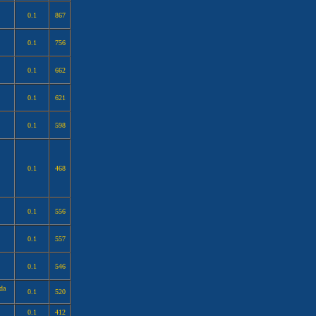
0.1
867
0.1
756
0.1
662
0.1
621
0.1
598
0.1
468
0.1
556
0.1
557
0.1
546
da
0.1
520
0.1
412