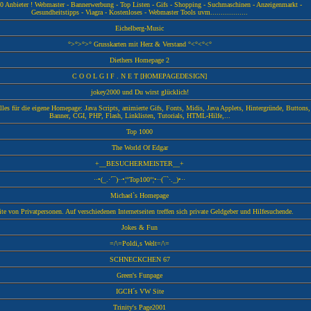
 Anbieter ! Webmaster - Bannerwerbung - Top Listen - Gifs - Shopping - Suchmaschinen - Anzeigenmarkt -
Gesundheitstipps - Viagra - Kostenloses - Webmaster Tools uvm..................
Eichelberg-Music
°>°>°>° Grusskarten mit Herz & Verstand °<°<°<°
Diethers Homepage 2
C O O L G I F . N E T [HOMEPAGEDESIGN]
jokey2000 und Du wirst glücklich!
alles für die eigene Homepage: Java Scripts, animierte Gifs, Fonts, Midis, Java Applets, Hintergründe, Buttons,
Banner, CGI, PHP, Flash, Linklisten, Tutorials, HTML-Hilfe,...
Top 1000
The World Of Edgar
+__BESUCHERMEISTER__+
··•(_.·´¯)··•¦°Top100°¦•··(¯`·._)•··
Michael`s Homepage
te von Privatpersonen. Auf verschiedenen Internetseiten treffen sich private Geldgeber und Hilfesuchende.
Jokes & Fun
=/\=Poldi,s Welt=/\=
SCHNECKCHEN 67
Green's Funpage
IGCH´s VW Site
Trinity's Page2001