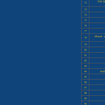
TOP 500
72
73
74
75
76
77
HPstuff - 
78
79
80
81
82
83
84
Kredi
85
86
87
88
89
90