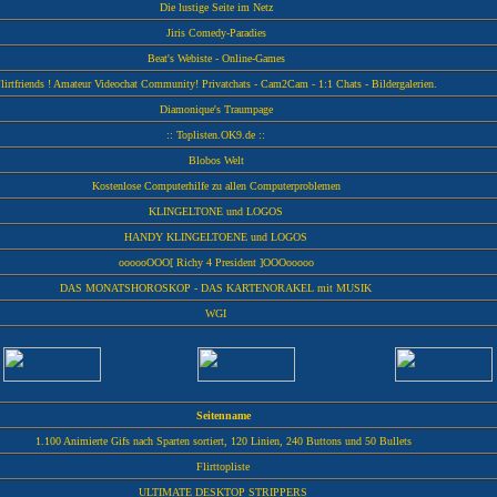
Die lustige Seite im Netz
Jiris Comedy-Paradies
Beat's Webiste - Online-Games
lirtfriends ! Amateur Videochat Community! Privatchats - Cam2Cam - 1:1 Chats - Bildergalerien.
Diamonique's Traumpage
:: Toplisten.OK9.de ::
Blobos Welt
Kostenlose Computerhilfe zu allen Computerproblemen
KLINGELTONE und LOGOS
HANDY KLINGELTOENE und LOGOS
oooooOOO[ Richy 4 President ]OOOooooo
DAS MONATSHOROSKOP - DAS KARTENORAKEL mit MUSIK
WGI
Seitenname
1.100 Animierte Gifs nach Sparten sortiert, 120 Linien, 240 Buttons und 50 Bullets
Flirttopliste
ULTIMATE DESKTOP STRIPPERS