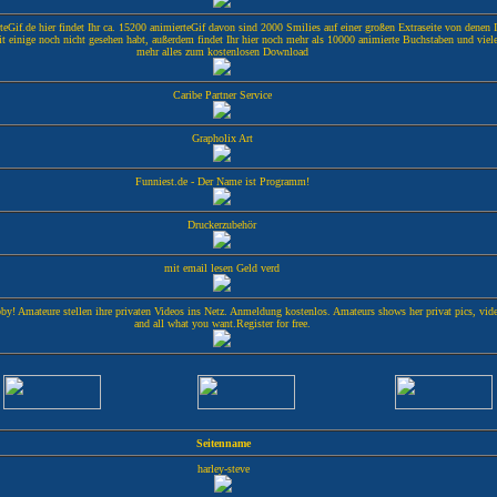
Gif.de hier findet Ihr ca. 15200 animierteGif davon sind 2000 Smilies auf einer großen Extraseite von denen I
it einige noch nicht gesehen habt, außerdem findet Ihr hier noch mehr als 10000 animierte Buchstaben und viel
mehr alles zum kostenlosen Download
Caribe Partner Service
Grapholix Art
Funniest.de - Der Name ist Programm!
Druckerzubehör
mit email lesen Geld verd
y! Amateure stellen ihre privaten Videos ins Netz. Anmeldung kostenlos. Amateurs shows her privat pics, vid
and all what you want.Register for free.
Seitenname
harley-steve