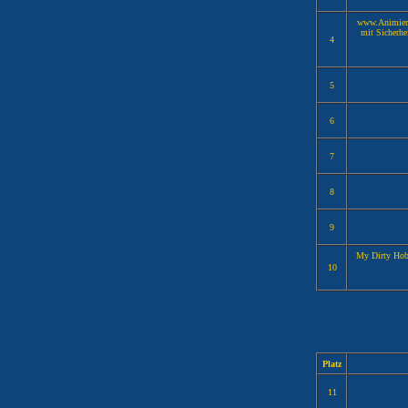
www.Animierte
mit Sicherhe
4
5
6
7
8
9
My Dirty Hobb
10
Platz
11