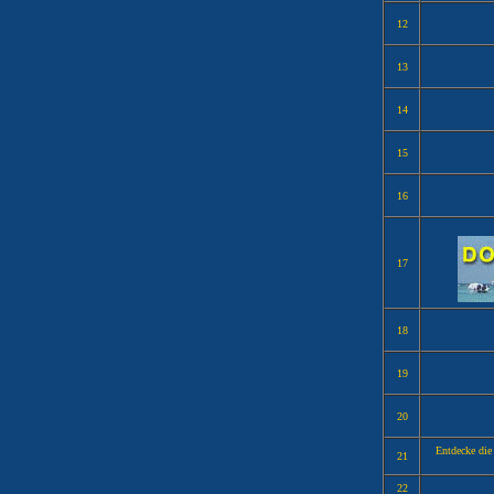
12
13
14
15
16
17
18
19
20
Entdecke die
21
22