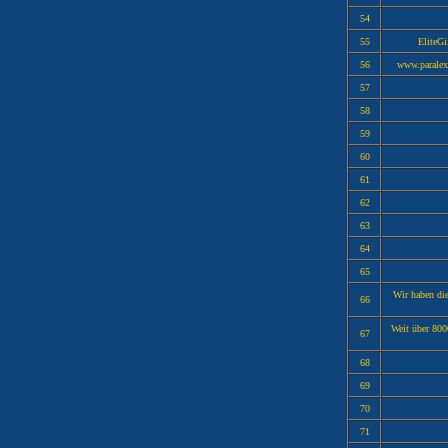
54
55
EliteGi
56
www.paralexa
57
58
59
60
61
62
63
64
65
Wir haben di
66
Weit über 800
67
68
69
70
71