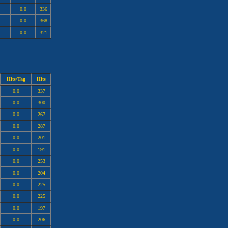
0.0
336
0.0
368
0.0
321
Hits/Tag
Hits
0.0
337
0.0
300
0.0
267
0.0
287
0.0
201
0.0
191
0.0
253
0.0
204
0.0
225
0.0
225
0.0
197
0.0
206