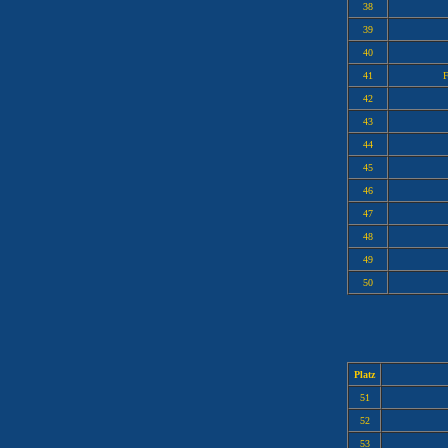
38
39
40
41
F
42
43
44
45
46
47
48
49
50
Platz
51
52
53