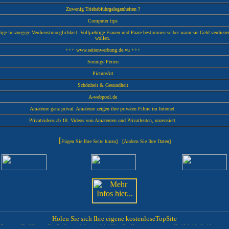
Zuwenig Triebabfuhrgelegenheiten ?
Computer tips
dige freizuegige Verdienstmoeglichkeit. Volljaehrige Frauen und Paare bestimmen selber wann sie Geld verdiene
wollen.
+++ www.seitenwerbung.de.vu +++
Sonnige Ferien
PictureArt
Schönheit & Gesundheit
A-webpool.de
Amateure ganz privat. Amateure zeigen ihre privaten Filme im Internet.
Privatvideos ab 18. Videos von Amateuren und Privatleuten, unzensiert.
[
Fügen Sie Ihre Seite hinzu
] [
Ändern Sie Ihre Daten
]
Holen Sie sich Ihre eigene kostenlose
TopSite
Partner:
HackNet.at
- Der Redirector *
SponsorWorld24
- Der Homepagesponsor *
HackWorld
- Insiderwissen