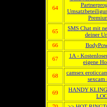
Partnerpr
64
Umsatzbeteiligun
Premiu
SMS Chat mit net
65
deiner 
66
BodyPow
1A - Kostenloser
67
eigene H
camsex eroticcam
68
sexcam 
HANDY KLING
69
LO
70
>> HOT RINGTO