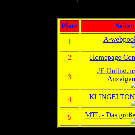
Platz
Seite
A-webpool'
1
2
Homepage Cont
JF-Online.net
3
Anzeigenm
KLINGELTON
4
MTL - Das große 
5