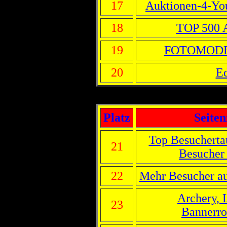
17
Auktionen-4-Yo
18
TOP 500 A
19
FOTOMOD
20
E
Platz
Seite
Top Besuchert
21
Besucher
22
Mehr Besucher auf
Archery, 
23
Bannerro