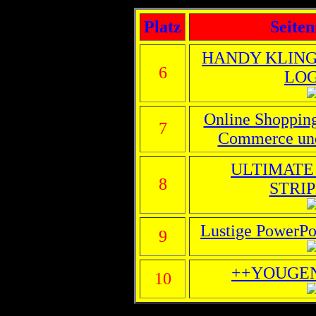
Platz
Seite
HANDY KLING
6
LO
Online Shoppin
7
Commerce und
ULTIMATE
8
STRI
Lustige PowerPoi
9
++YOUGE
10