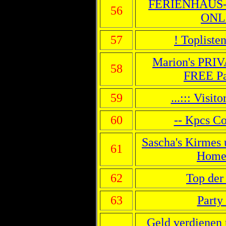
FERIENHAUS
56
ONL
57
! Topliste
Marion's PRI
58
FREE Pag
59
...::: Visito
60
-- Kpcs Co
Sascha's Kirmes 
61
Home
62
Top der 
63
Party 
Geld verdienen