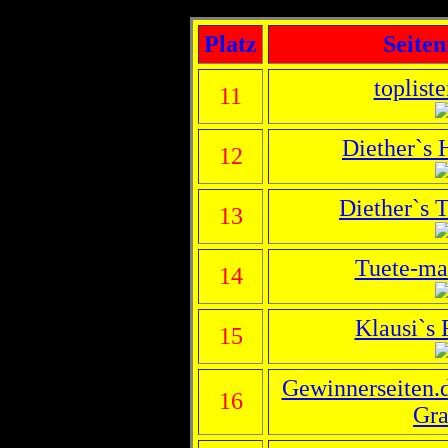
Platz
Seite
toplist
11
Diether`s
12
Diether`s 
13
Tuete-mac
14
Klausi`s 
15
Gewinnerseiten.d
16
Gra