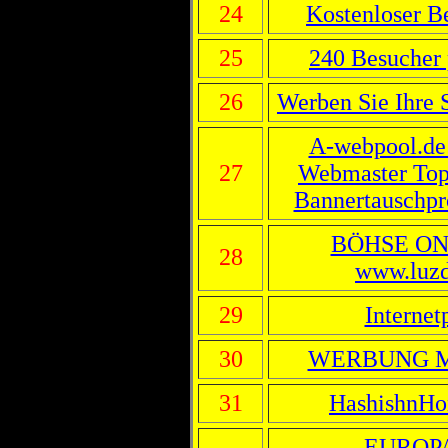
24
Kostenloser B
25
240 Besucher 
26
Werben Sie Ihre S
A-webpool.de 
27
Webmaster Top
Bannertauschp
BÖHSE ON
28
www.luzd
29
Internet
30
WERBUNG M
31
HashishnHo
EUROP