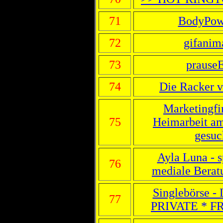
71
BodyPow
72
gifanim
73
prause
74
Die Racker v
Marketingfi
75
Heimarbeit am
gesuch
Ayla Luna - s
76
mediale Berat
Singlebörse - 
77
PRIVATE * FR