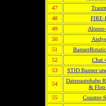
47
Traum
48
FIRE-
49
Alonso-
50
Andys
51
BannerRotatio
52
Chat 
53
STID Banner und
Datenautobahn Ra
54
& Flop 
55
Counter-S