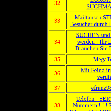
32
SUCHMA
Mailtausch STI
33
Besucher durch
SUCHEN un
34
werden ! Ihr L
Brauchen Sie B
35
MegaTo
Mit Feind i
36
verdi
37
efranz9
Telefon - SER
38
Nummern ! ! ! 