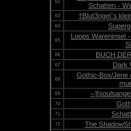
62
Schatten - W
†Blut3ngel`s kle
63
Supergo
64
Loops Wareninsel 
65
S
BUCH DE
66
Dark V
67
Gothic-Box/Jene 
68
mu
--][soulsange
69
Goth
70
Schat
71
The ShadowSh
72