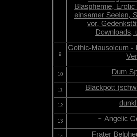
Blasphemie, Erotic
einsamer Seelen, S
vor, Gedenkstä
Downloads, uv
Gothic-Mausoleum - 
9
Ve
Dum Sp
10
Blackpott (schw
11
dunkl
12
~ Angelic G
13
Frater Belph
14