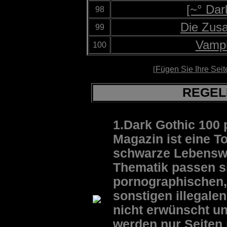
[~° Dar
98
Die Zus
99
Vampi
100
[
Fügen Sie Ihre Seit
REGEL
1.Dark Gothic 100
Magazin ist eine To
schwarze Lebenswei
Thematik passen s
pornographischen,
sonstigen illegale
nicht erwünscht u
werden nur Seiten