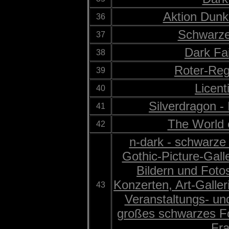
Aktion Dun
36
Schwarze
37
Dark Fa
38
Roter-Re
39
Licent
40
Silverdragon -
41
The World 
42
n-dark - schwarze
Gothic-Picture-Gall
Bildern und Foto
Konzerten, Art-Galler
43
Veranstaltungs- un
großes schwarzes F
Fr