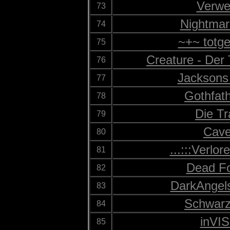
Verwe
73
Nightma
74
~+~ totg
75
Creature - Der 
76
Jacksons 
77
Gothfat
78
Die T
79
Cave
80
...:::Verlor
81
Dead Fo
82
DarkAngels
83
Schwarze
84
inVIS
85