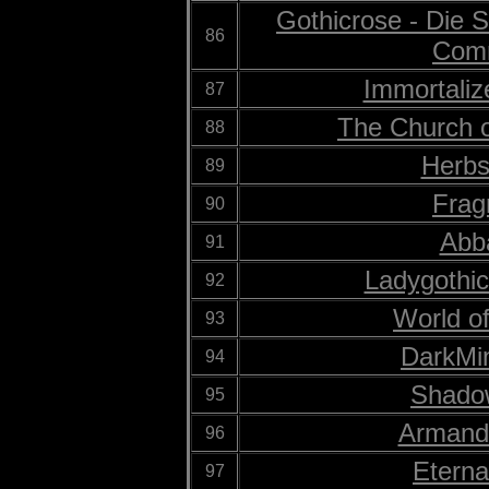
Gothicrose - Die 
86
Com
Immortali
87
The Church o
88
Herbs
89
Frag
90
Abb
91
Ladygothi
92
World o
93
DarkMi
94
Shado
95
Armand
96
Eterna
97