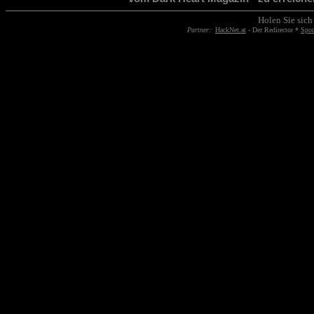
Holen Sie sich
Partner:
HackNet.at
- Der Redirector *
Spo