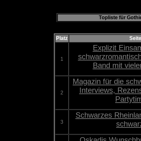
Topliste für Got
Platz
Seit
Explizit Einsa
schwarzromantisc
1
Band mit viel
Magazin für die sch
Interviews, Rezen
2
Partyti
Schwarzes Rheinland
3
schwar
Oskadis Wunschbr