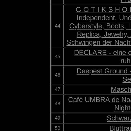
G O T I K S H O P
Independent, Und
Cyberstyle, Boots, 
44
Replica, Jewelry,
Schwingen der Nacht
DECLARE - eine e
45
ruh
Deepest Ground -
46
Se
Masch
47
Café UMBRA de Noap
48
Nigh
Schwar
49
Bluttr
50