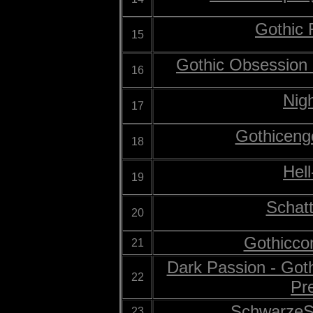
Gothic 
15
Gothic Obsession
16
Nig
17
Gothiceng
18
Hel
19
Schat
20
Gothicco
21
Dark Passion - Got
22
Pr
SchwarzeS
23