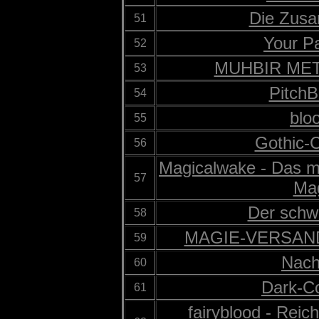
Die Zus
51
Your P
52
MUHBIR ME
53
PitchB
54
blo
55
Gothic-
56
Magicalwake - Das m
57
Ma
Der schw
58
MAGIE-VERSAND (
59
Nach
60
Dark-C
61
fairyblood - Reic