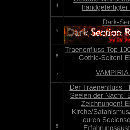
4
handgefertigte
Dark-Sec
5
Traenenfluss Top 100 
6
Gothic-Seiten! Ei
VAMPIRIA 
7
Der Traenenfluss - D
Seelen der Nacht! 
Zeichnungen! E
Kirche/Satanismus/G
euren Seelensc
8
Erfahrungsaus