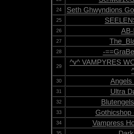
Seth Ghwyndions Got
24
SEELEN
25
AB
26
The_Bl
27
-==GraB
28
^v^ VAMPYRES W
29
Angels 
30
Ultra D
31
Blutengel
32
Gothicshop 
33
Vampress Ho
34
Dark
35